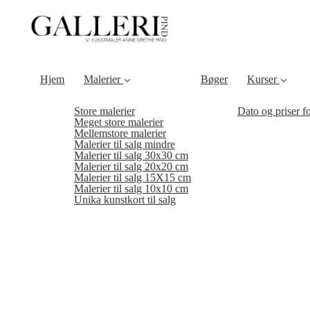
Hjem
Malerier
Bøger
Kurser
Store malerier
Dato og priser f
Meget store malerier
Mellemstore malerier
Malerier til salg mindre
Malerier til salg 30x30 cm
Malerier til salg 20x20 cm
Malerier til salg 15X15 cm
Malerier til salg 10x10 cm
Unika kunstkort til salg