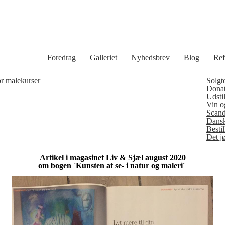
Foredrag
Galleriet
Nyhedsbrev
Blog
Ref
or malekurser
Solgt
Donat
Udstil
Vin o
Scand
Dansk
Besti
Det j
Artikel i magasinet Liv & Sjæl august 2020
om bogen `Kunsten at se- i natur og maleri´