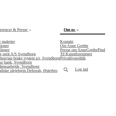
erencer & Presse
Om os
e malerier
Kontakt
ioner
Om Anne Grethe
(curren
linger
Presse om AnneGrethePind
g sprit A/S Svendborg
Til Kunstforeninger
inavian brake system a/s, Svendborg
Privatlivspolitik
e bank, Svendborg
llingsarbejde, Svendborg
Log ind
ødiske plejehjem Deborah, Østerbro