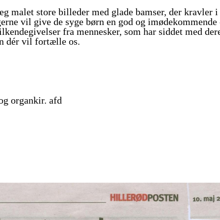
jeg malet store billeder med glade bamser, der kravler i 
 gerne vil give de syge børn en god og imødekommende 
tilkendegivelser fra mennesker, som har siddet med der
dér vil fortælle os.
og organkir. afd