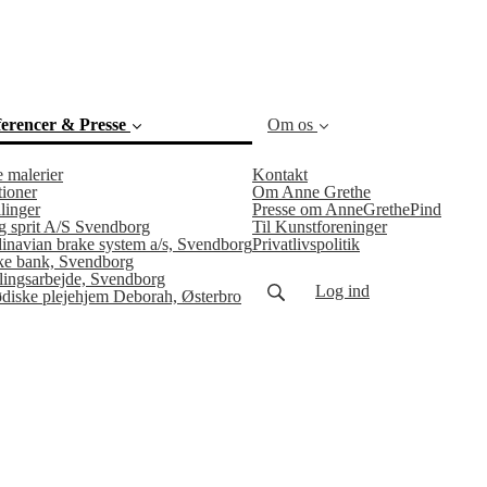
erencer & Presse
Om os
e malerier
Kontakt
(current)
ioner
Om Anne Grethe
linger
Presse om AnneGrethePind
g sprit A/S Svendborg
Til Kunstforeninger
inavian brake system a/s, Svendborg
Privatlivspolitik
e bank, Svendborg
llingsarbejde, Svendborg
Log ind
ødiske plejehjem Deborah, Østerbro