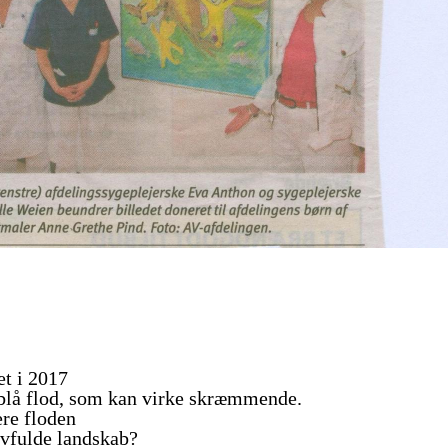
et i 2017
n blå flod, som kan virke skræmmende.
ere floden
ivfulde landskab?