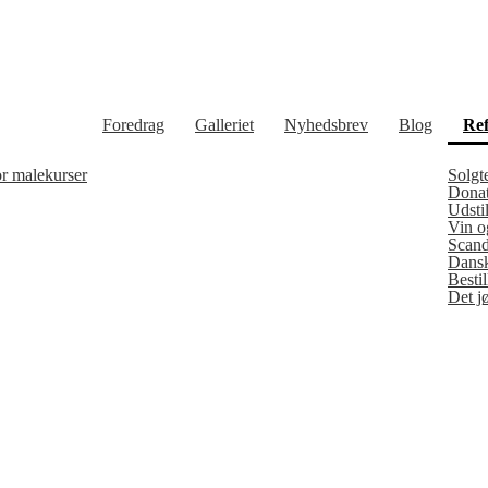
Foredrag
Galleriet
Nyhedsbrev
Blog
Ref
or malekurser
Solgt
Donat
Udstil
Vin o
Scand
Dansk
Besti
Det j