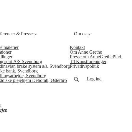
ferencer & Presse
Om os
e malerier
Kontakt
tioner
Om Anne Grethe
llinger
Presse om AnneGrethePind
og sprit A/S Svendborg
Til Kunstforeninger
dinavian brake system a/s, Svendborg
Privatlivspolitik
ke bank, Svendborg
illingsarbejde, Svendborg
Log ind
jødiske plejehjem Deborah, Østerbro
v.
ejen