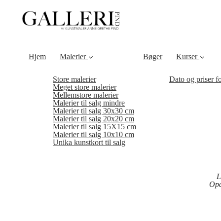
Hjem
Malerier
Bøger
Kurser
Store malerier
Dato og priser f
Meget store malerier
Mellemstore malerier
Malerier til salg mindre
Malerier til salg 30x30 cm
Malerier til salg 20x20 cm
Malerier til salg 15X15 cm
Malerier til salg 10x10 cm
Unika kunstkort til salg
L
Opd