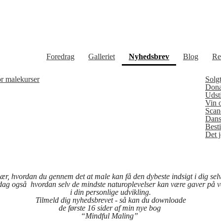
(current)
Foredrag
Galleriet
Nyhedsbrev
Blog
Re
or malekurser
Solgt
Dona
Udsti
Vin 
Scan
Dans
Best
Det 
ær, hvordan du gennem det at male kan få den dybeste indsigt i dig sel
ag også hvordan selv de mindste naturoplevelser kan være gaver på v
i din personlige udvikling.
Tilmeld dig nyhedsbrevet - så kan du downloade
de første 16 sider af min nye bog
“Mindful Maling”