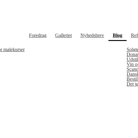
(curren
Foredrag
Galleriet
Nyhedsbrev
Blog
Ref
or malekurser
Solgt
Donat
Udstil
Vin o
Scand
Dansk
Besti
Det j