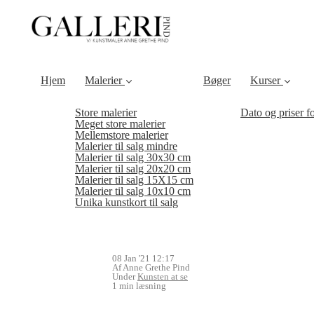
Hjem
Malerier
Bøger
Kurser
Store malerier
Dato og priser f
Meget store malerier
Mellemstore malerier
Malerier til salg mindre
Malerier til salg 30x30 cm
Malerier til salg 20x20 cm
Malerier til salg 15X15 cm
Malerier til salg 10x10 cm
Unika kunstkort til salg
08 Jan '21 12:17
Af Anne Grethe Pind
Under
Kunsten at se
1 min læsning