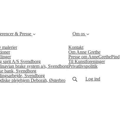
t)
erencer & Presse
Om os
e malerier
Kontakt
ioner
Om Anne Grethe
linger
Presse om AnneGrethePind
g sprit A/S Svendborg
Til Kunstforeninger
inavian brake system a/s, Svendborg
Privatlivspolitik
e bank, Svendborg
llingsarbejde, Svendborg
Log ind
ødiske plejehjem Deborah, Østerbro