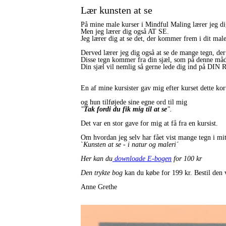
Lær kunsten at se
På mine male kurser i Mindful Maling lærer jeg d
Men jeg lærer dig også AT SE.
Jeg lærer dig at se det, der kommer frem i dit maleri
Derved lærer jeg dig også at se de mange tegn, der 
Disse tegn kommer fra din sjæl, som på denne m
Din sjæl vil nemlig så gerne lede dig ind på DI
En af mine kursister gav mig efter kurset dette kor
og hun tilføjede sine egne ord til mig
"
Tak fordi du fik mig til at se
".
Det var en stor gave for mig at få fra en kursist.
Om hvordan jeg selv har fået vist mange tegn i mit
`
Kunsten at se - i natur og maleri´
Her kan du
downloade E-bogen
for 100 kr
Den trykte bog
kan du købe for 199 kr. Bestil den 
Anne Grethe