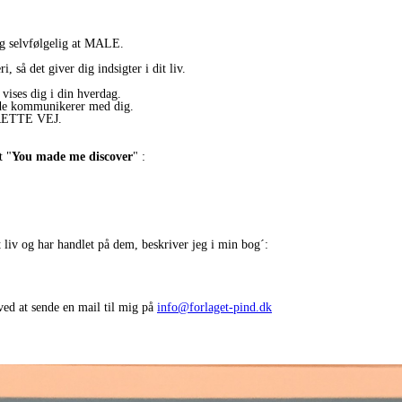
ig selvfølgelig at MALE.
, så det giver dig indsigter i dit liv.
vises dig i din hverdag.
åde kommunikerer med dig.
N RETTE VEJ.
t "
You made me discover
" :
 liv og har handlet på dem, beskriver jeg i min bog´:
ved at sende en mail til mig på
info@forlaget-pind.dk