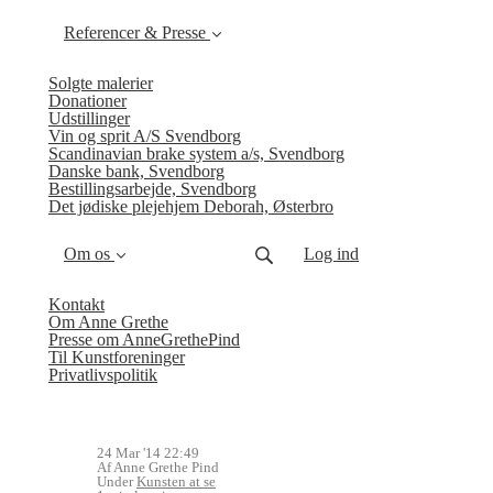
Referencer & Presse
Solgte malerier
Donationer
Udstillinger
Vin og sprit A/S Svendborg
Scandinavian brake system a/s, Svendborg
Danske bank, Svendborg
Bestillingsarbejde, Svendborg
Det jødiske plejehjem Deborah, Østerbro
Om os
Log ind
Kontakt
Om Anne Grethe
Presse om AnneGrethePind
Til Kunstforeninger
Privatlivspolitik
24 Mar '14 22:49
Af Anne Grethe Pind
Under
Kunsten at se