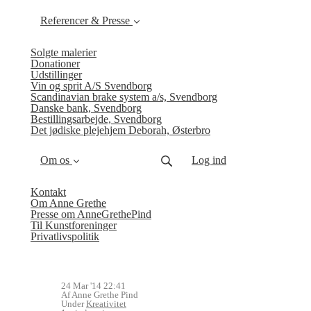
Referencer & Presse
Solgte malerier
Donationer
Udstillinger
Vin og sprit A/S Svendborg
Scandinavian brake system a/s, Svendborg
Danske bank, Svendborg
Bestillingsarbejde, Svendborg
Det jødiske plejehjem Deborah, Østerbro
Om os
Log ind
Kontakt
Om Anne Grethe
Presse om AnneGrethePind
Til Kunstforeninger
Privatlivspolitik
24 Mar '14 22:41
Af Anne Grethe Pind
Under
Kreativitet