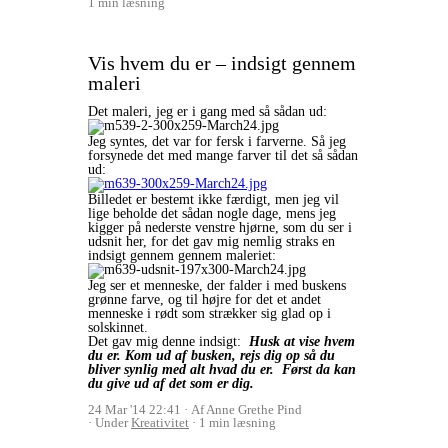
1 min læsning
Vis hvem du er – indsigt gennem
maleri
Det maleri, jeg er i gang med så sådan ud:
Jeg syntes, det var for fersk i farverne. Så jeg
forsynede det med mange farver til det så sådan
ud:
Billedet er bestemt ikke færdigt, men jeg vil
lige beholde det sådan nogle dage, mens jeg
kigger på nederste venstre hjørne, som du ser i
udsnit her, for det gav mig nemlig straks en
indsigt gennem gennem maleriet:
Jeg ser et menneske, der falder i med buskens
grønne farve, og til højre for det et andet
menneske i rødt som strækker sig glad op i
solskinnet.
Det gav mig denne indsigt:
Husk at vise hvem
du er. Kom ud af busken, rejs dig op så du
bliver synlig med alt hvad du er. Først da kan
du give ud af det som er dig.
24 Mar '14 22:41
Af Anne Grethe Pind
Under
Kreativitet
1 min læsning